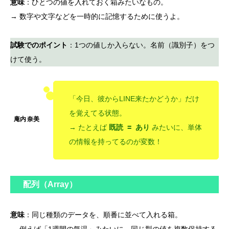
意味
：ひとつの値を入れておく箱みたいなもの。
→ 数字や文字などを一時的に記憶するために使うよ。
試験でのポイント
：1つの値しか入らない。名前（識別子）をつ
けて使う。
「今日、彼からLINE来たかどうか」だけ
を覚えてる状態。
→ たとえば
既読 = あり
みたいに、単体
の情報を持ってるのが変数！
配列（Array）
意味
：同じ種類のデータを、順番に並べて入れる箱。
→ 例えば「1週間の気温」みたいに、同じ型の値を複数保持する