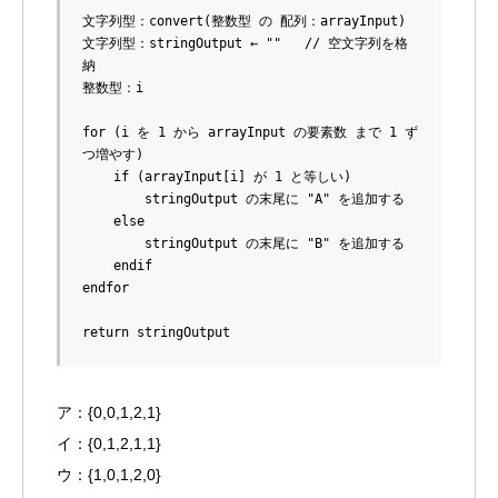
文字列型：convert(整数型 の 配列：arrayInput)

文字列型：stringOutput ← ""   // 空文字列を格
納

整数型：i

for (i を 1 から arrayInput の要素数 まで 1 ず
つ増やす)

    if (arrayInput[i] が 1 と等しい)

        stringOutput の末尾に "A" を追加する

    else

        stringOutput の末尾に "B" を追加する

    endif

endfor

return stringOutput
ア：{0,0,1,2,1}
イ：{0,1,2,1,1}
ウ：{1,0,1,2,0}