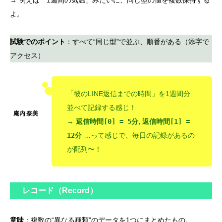
よ。
試験でのポイント
：すべて“同じ型”で並ぶ、順番がある（添字で
アクセス）
「彼のLINE返信までの時間」を1週間分
並べて記録する感じ！
→
返信時間[0] = 5分
,
返信時間[1] =
12分
…って感じで、毎日の記録があるの
が配列〜！
レコード（Record）
意味
：複数の“異なる種類”のデータを1つにまとめたもの。