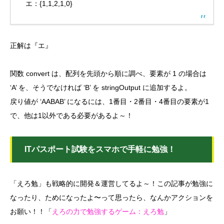
エ：{1,1,2,1,0}
正解は『エ』
関数 convert は、配列を先頭から順に調べ、要素が 1 の場合は
‘A’ を、そうでなければ ‘B’ を stringOutput に追加するよ。
戻り値が ‘AABAB’ になるには、1番目・2番目・4番目の要素が1
で、他は1以外である必要があるよ～！
ITパスポート試験をスマホで手軽に勉強！
「えろ勉」も戦略的に開発＆運営してるよ～！この記事が勉強に
なったり、ためになったよ〜って思ったら、なんかアクションを
お願い！！「
えろの力で勉強するゲーム：えろ勉
」