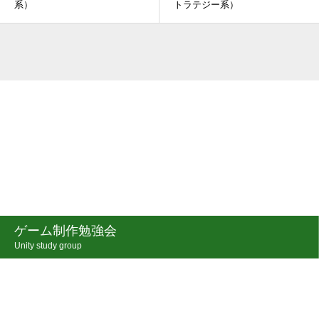
系）
トラテジー系）￼
ゲーム制作勉強会
Unity study group