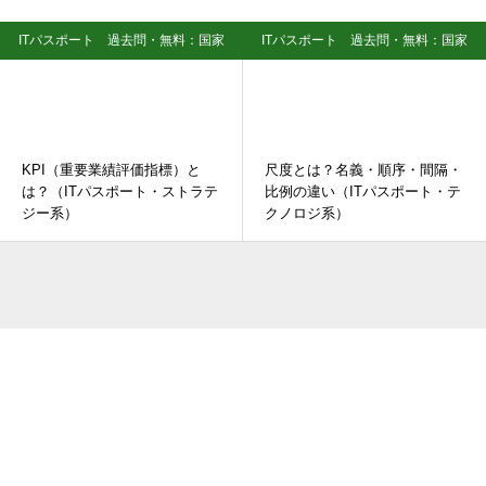
ITパスポート 過去問・無料：国家
ITパスポート 過去問・無料：国家
資格試験
資格試験
KPI（重要業績評価指標）と
尺度とは？名義・順序・間隔・
は？（ITパスポート・ストラテ
比例の違い（ITパスポート・テ
ジー系）
クノロジ系）