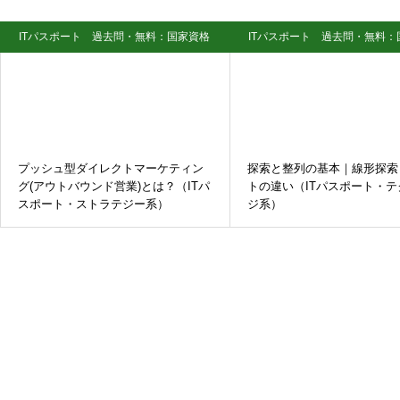
ITパスポート 過去問・無料：国家資格
ITパスポート 過去問・無料：
試験
試験
プッシュ型ダイレクトマーケティン
探索と整列の基本｜線形探索
グ(アウトバウンド営業)とは？（ITパ
トの違い（ITパスポート・テ
スポート・ストラテジー系）
ジ系）