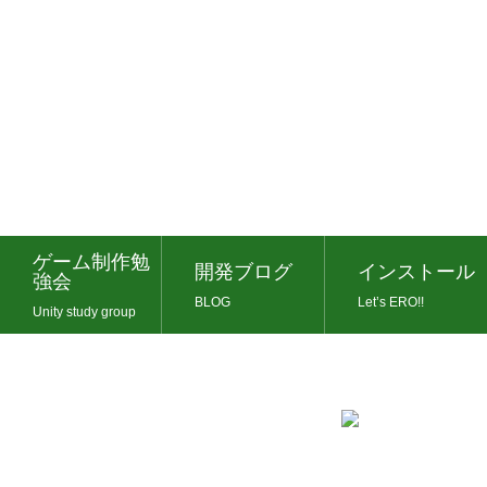
ゲーム制作勉
開発ブログ
インストール
強会
BLOG
Let’s ERO!!
Unity study group