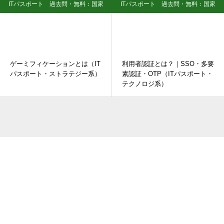
ITパスポート 過去問・無料：国家
ITパスポート 過去問・無料：国家
資格試験
資格試験
ゲーミフィケーションとは（IT
利用者認証とは？｜SSO・多要
パスポート・ストラテジー系）
素認証・OTP（ITパスポート・
テクノロジ系）