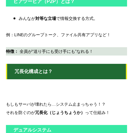
ピアツーピア（P2P）とは？
みんなが
対等な立場
で情報交換する方式。
例：LINEのグループトーク、ファイル共有アプリなど！
特徴：
全員が“送り手にも受け手にも”なれる！
冗長化構成とは？
もしもサーバが壊れたら…システム止まっちゃう！？
それを防ぐのが
冗長化（じょうちょうか）
って仕組み！
デュアルシステム