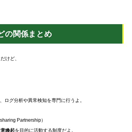
Tなどの関係まとめ
ムだけど、
！
し、ログ分析や異常検知を専門に行うよ。
‑sharing Partnership）
注意喚起
を目的に活動する制度だよ。