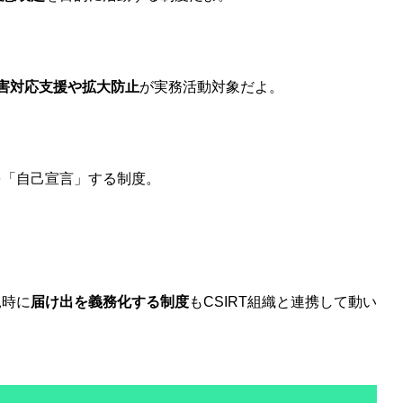
害対応支援や拡大防止
が実務活動対象だよ。
を「自己宣言」する制度。
見時に
届け出を義務化する制度
もCSIRT組織と連携して動い