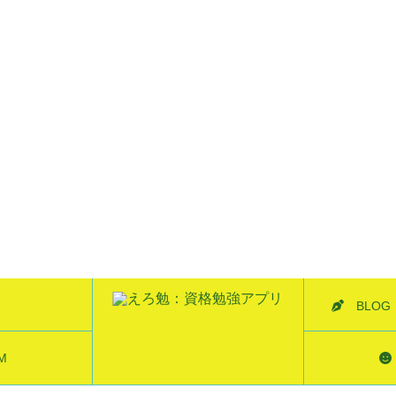
BLOG
ブログ
⭐️⭐️ ITパスポート参考書Amazonベストセラー１位を獲得 好評キャンペーン中⭐️⭐️
M