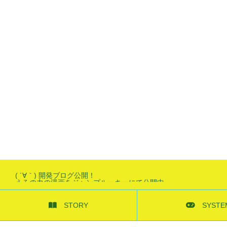
( ´∀｀) 開発ブログ公開！
えろの力の漫画をジャンプルーキーにて公開中
STORY
SYSTE
ストーリー
システム