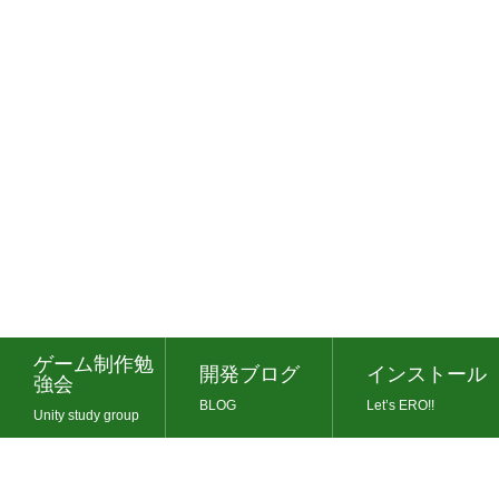
ゲーム制作勉
開発ブログ
インストール
強会
BLOG
Let’s ERO!!
Unity study group